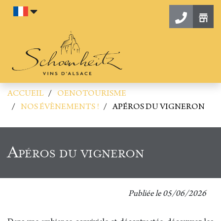
Aller au contenu
Contac
ACCUEIL
OENOTOURISME
NOS ÉVÈNEMENTS !
APÉROS DU VIGNERON
Apéros du vigneron
Publiée le
05/06/2026